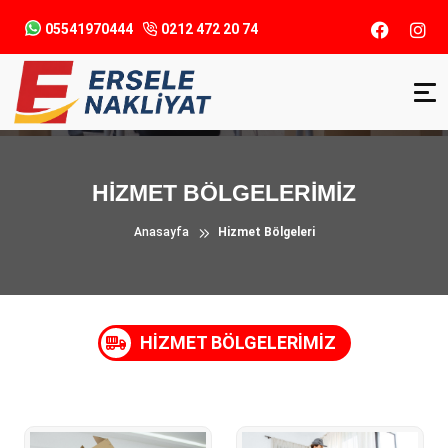
05541970444
0212 472 20 74
HİZMET BÖLGELERİMİZ
Anasayfa
Hizmet Bölgeleri
HİZMET BÖLGELERİMİZ